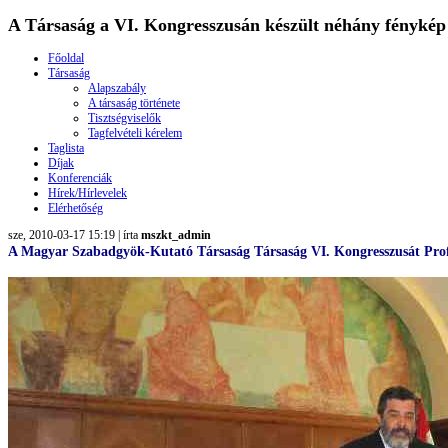
A Társaság a VI. Kongresszusán készült néhány fénykép
Főoldal
Társaság
Alapszabály
A társaság története
Tisztségviselők
Tagfelvételi kérelem
Taglista
Díjak
Konferenciák
Hírek/Hírlevelek
Elérhetőség
sze, 2010-03-17 15:19 | írta
mszkt_admin
A Magyar
Szabadgyök-Kutató Társaság
Társaság VI. Kongresszusát
Pro